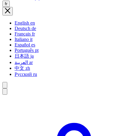
fr
English
en
Deutsch
de
Français
fr
Italiano
it
Español
es
Português
pt
日本語
ja
العربية
ar
中文
zh
Русский
ru