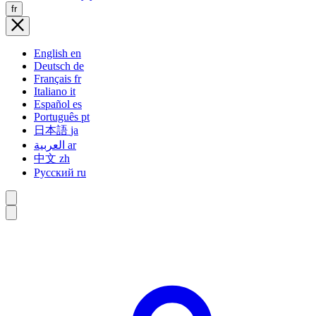
fr
English
en
Deutsch
de
Français
fr
Italiano
it
Español
es
Português
pt
日本語
ja
العربية
ar
中文
zh
Русский
ru