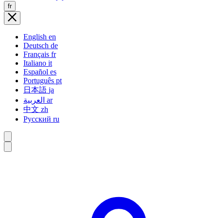
fr
English
en
Deutsch
de
Français
fr
Italiano
it
Español
es
Português
pt
日本語
ja
العربية
ar
中文
zh
Русский
ru