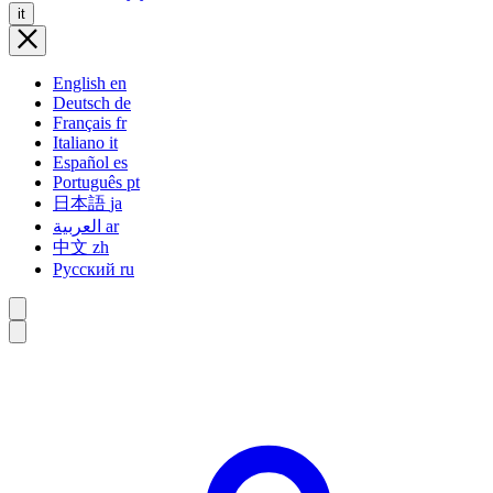
it
English
en
Deutsch
de
Français
fr
Italiano
it
Español
es
Português
pt
日本語
ja
العربية
ar
中文
zh
Русский
ru