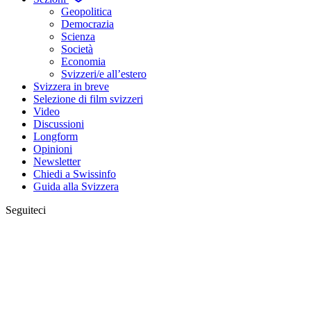
Geopolitica
Democrazia
Scienza
Società
Economia
Svizzeri/e all’estero
Svizzera in breve
Selezione di film svizzeri
Video
Discussioni
Longform
Opinioni
Newsletter
Chiedi a Swissinfo
Guida alla Svizzera
Seguiteci