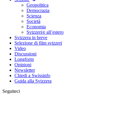
Geopolitica
Democrazia
Scienza
Società
Economia
Svizzeri/e all’estero
Svizzera in breve
Selezione di film svizzeri
Video
Discussioni
Longform
Opinioni
Newsletter
Chiedi a Swissinfo
Guida alla Svizzera
Seguiteci