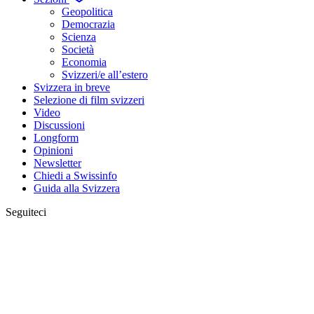
Geopolitica
Democrazia
Scienza
Società
Economia
Svizzeri/e all’estero
Svizzera in breve
Selezione di film svizzeri
Video
Discussioni
Longform
Opinioni
Newsletter
Chiedi a Swissinfo
Guida alla Svizzera
Seguiteci