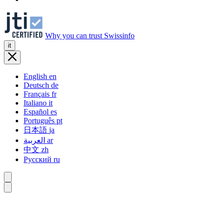
Why you can trust Swissinfo
it
English
en
Deutsch
de
Français
fr
Italiano
it
Español
es
Português
pt
日本語
ja
العربية
ar
中文
zh
Русский
ru