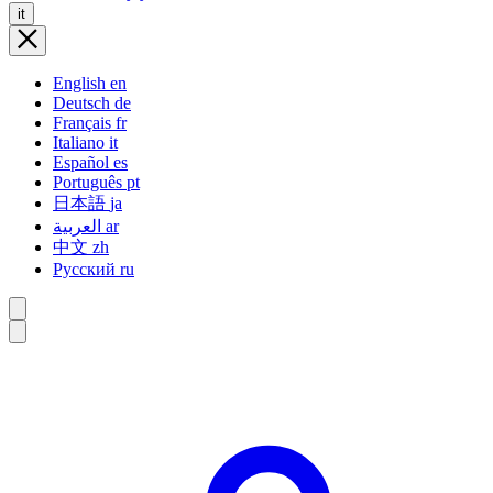
it
English
en
Deutsch
de
Français
fr
Italiano
it
Español
es
Português
pt
日本語
ja
العربية
ar
中文
zh
Русский
ru