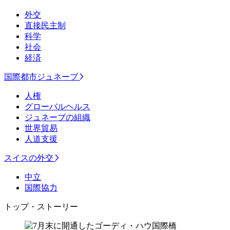
外交
直接民主制
科学
社会
経済
国際都市ジュネーブ
人権
グローバルヘルス
ジュネーブの組織
世界貿易
人道支援
スイスの外交
中立
国際協力
トップ・ストーリー