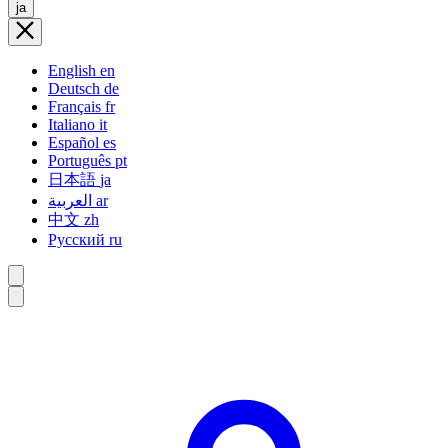
ja
English
en
Deutsch
de
Français
fr
Italiano
it
Español
es
Português
pt
日本語
ja
العربية
ar
中文
zh
Русский
ru