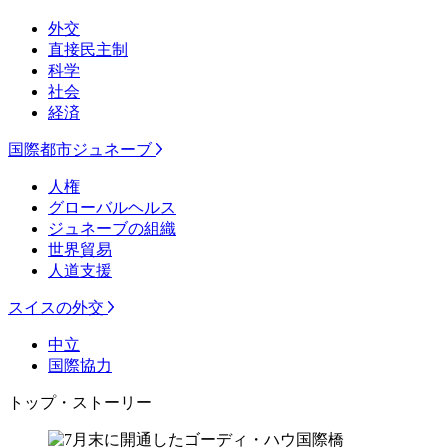
外交
直接民主制
科学
社会
経済
国際都市ジュネーブ
人権
グローバルヘルス
ジュネーブの組織
世界貿易
人道支援
スイスの外交
中立
国際協力
トップ・ストーリー