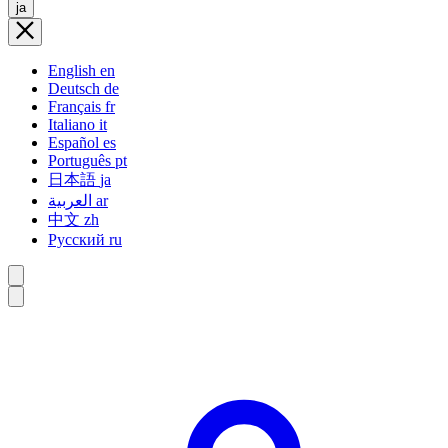
ja
English
en
Deutsch
de
Français
fr
Italiano
it
Español
es
Português
pt
日本語
ja
العربية
ar
中文
zh
Русский
ru