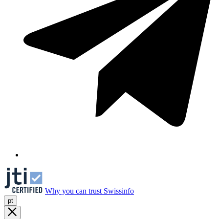
Why you can trust Swissinfo
pt