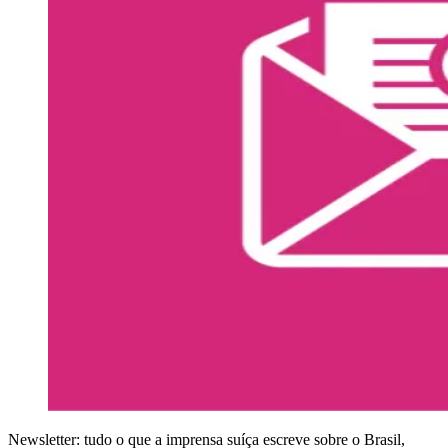
Newsletter: tudo o que a imprensa suíça escreve sobre o Brasil,