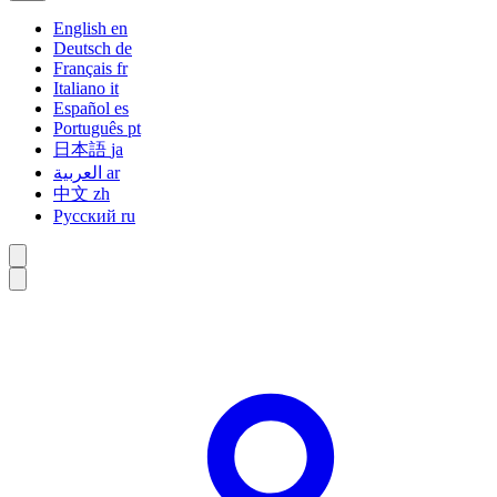
English
en
Deutsch
de
Français
fr
Italiano
it
Español
es
Português
pt
日本語
ja
العربية
ar
中文
zh
Русский
ru