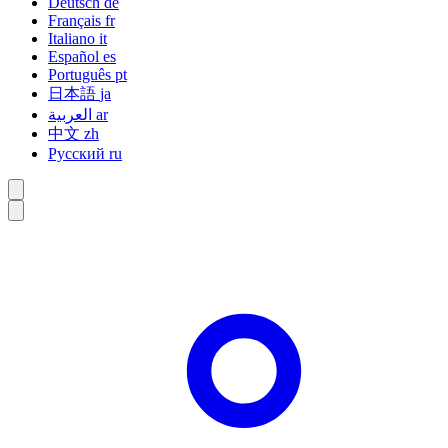
Deutsch
de
Français
fr
Italiano
it
Español
es
Português
pt
日本語
ja
العربية
ar
中文
zh
Русский
ru