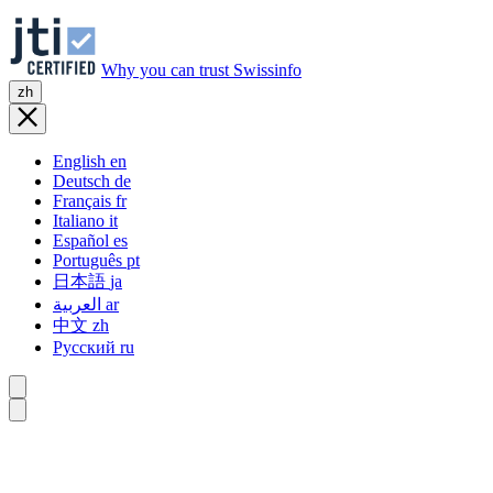
Why you can trust Swissinfo
zh
English
en
Deutsch
de
Français
fr
Italiano
it
Español
es
Português
pt
日本語
ja
العربية
ar
中文
zh
Русский
ru