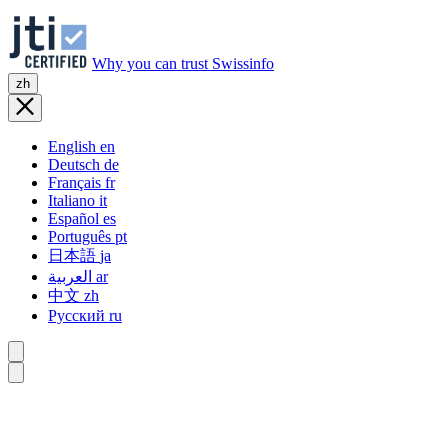
Why you can trust Swissinfo
zh
English
en
Deutsch
de
Français
fr
Italiano
it
Español
es
Português
pt
日本語
ja
العربية
ar
中文
zh
Русский
ru