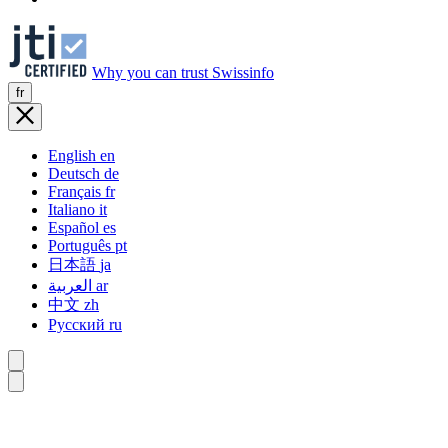
Why you can trust Swissinfo
fr
English
en
Deutsch
de
Français
fr
Italiano
it
Español
es
Português
pt
日本語
ja
العربية
ar
中文
zh
Русский
ru