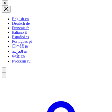
fr
English
en
Deutsch
de
Français
fr
Italiano
it
Español
es
Português
pt
日本語
ja
العربية
ar
中文
zh
Русский
ru