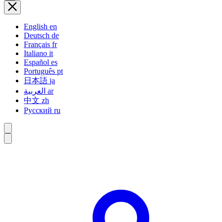
English
en
Deutsch
de
Français
fr
Italiano
it
Español
es
Português
pt
日本語
ja
العربية
ar
中文
zh
Русский
ru