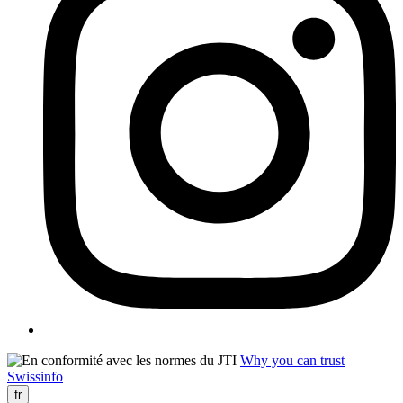
Why you can trust
Swissinfo
fr