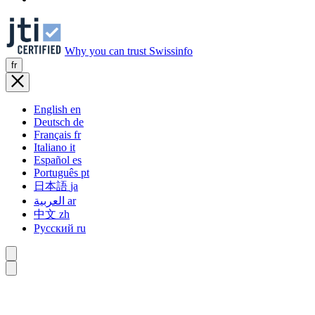
Why you can trust Swissinfo
fr
English
en
Deutsch
de
Français
fr
Italiano
it
Español
es
Português
pt
日本語
ja
العربية
ar
中文
zh
Русский
ru