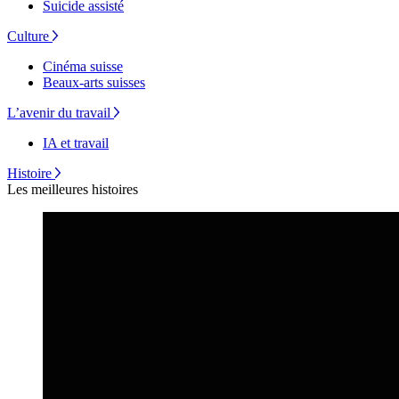
Suicide assisté
Culture
Cinéma suisse
Beaux-arts suisses
L’avenir du travail
IA et travail
Histoire
Les meilleures histoires