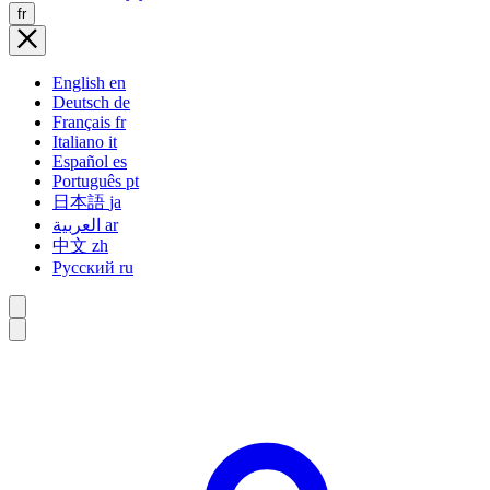
fr
English
en
Deutsch
de
Français
fr
Italiano
it
Español
es
Português
pt
日本語
ja
العربية
ar
中文
zh
Русский
ru