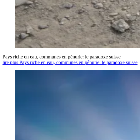
Pays riche en eau, communes en pénurie: le paradoxe suisse
lire plus Pays riche en eau, communes en pénurie: le paradoxe suisse