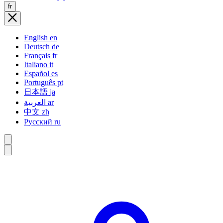
fr
English
en
Deutsch
de
Français
fr
Italiano
it
Español
es
Português
pt
日本語
ja
العربية
ar
中文
zh
Русский
ru