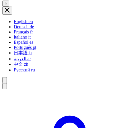
fr
English
en
Deutsch
de
Français
fr
Italiano
it
Español
es
Português
pt
日本語
ja
العربية
ar
中文
zh
Русский
ru