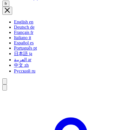
fr
English
en
Deutsch
de
Français
fr
Italiano
it
Español
es
Português
pt
日本語
ja
العربية
ar
中文
zh
Русский
ru