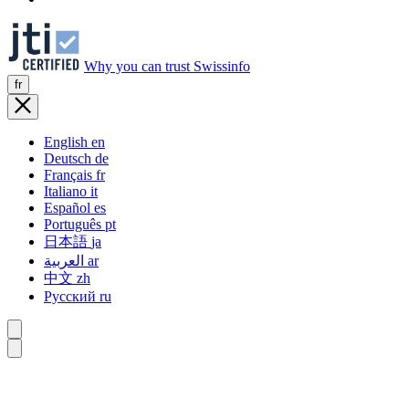
Why you can trust Swissinfo
fr
English
en
Deutsch
de
Français
fr
Italiano
it
Español
es
Português
pt
日本語
ja
العربية
ar
中文
zh
Русский
ru