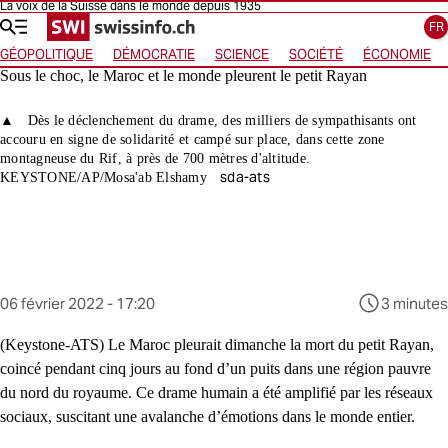
La voix de la Suisse dans le monde depuis 1935
Sauter à la page d'accueil
Sauter à la navigation
Aller à la navigation horizontale
Allez au choix des langues
Sauter au contenu
FR
GÉOPOLITIQUE
DÉMOCRATIE
SCIENCE
SOCIÉTÉ
ÉCONOMIE
Sous le choc, le Maroc et le monde pleurent le petit Rayan
Dès le déclenchement du drame, des milliers de sympathisants ont
accouru en signe de solidarité et campé sur place, dans cette zone
montagneuse du Rif, à près de 700 mètres d'altitude.
sda-ats
KEYSTONE/AP/Mosa'ab Elshamy
Ce
06 février 2022 - 17:20
3 minutes
contenu
a
(Keystone-ATS)
Le Maroc pleurait dimanche la mort du petit Rayan,
été
coincé pendant cinq jours au fond d’un puits dans une région pauvre
publié
du nord du royaume. Ce drame humain a été amplifié par les réseaux
sur
sociaux, suscitant une avalanche d’émotions dans le monde entier.