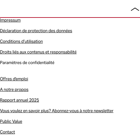
Re
en
Impressum
ha
de
Déclaration de protection des données
pa
Conditions d’utilisation
Droits liés aux contenus et responsabilité
Paramètres de confidentialité
Offres d'emploi
A notre propos
Rapport annuel 2025
Vous voulez en savoir plus? Abonnez-vous à notre newsletter
Public Value
Contact