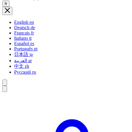
fr
English
en
Deutsch
de
Français
fr
Italiano
it
Español
es
Português
pt
日本語
ja
العربية
ar
中文
zh
Русский
ru