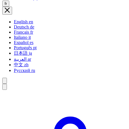
fr
English
en
Deutsch
de
Français
fr
Italiano
it
Español
es
Português
pt
日本語
ja
العربية
ar
中文
zh
Русский
ru