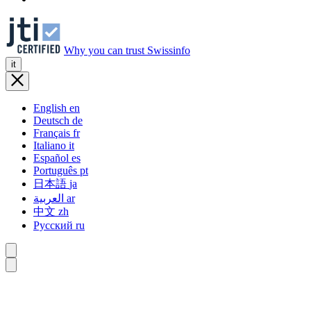
Why you can trust Swissinfo
it
English
en
Deutsch
de
Français
fr
Italiano
it
Español
es
Português
pt
日本語
ja
العربية
ar
中文
zh
Русский
ru