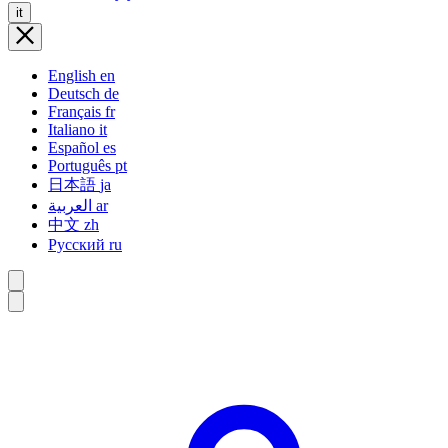
it
English
en
Deutsch
de
Français
fr
Italiano
it
Español
es
Português
pt
日本語
ja
العربية
ar
中文
zh
Русский
ru