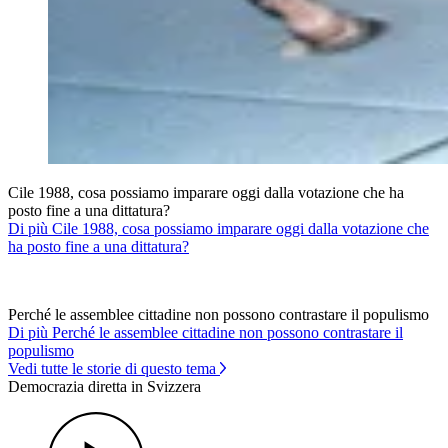
Cile 1988, cosa possiamo imparare oggi dalla votazione che ha
posto fine a una dittatura?
Di più Cile 1988, cosa possiamo imparare oggi dalla votazione che
ha posto fine a una dittatura?
Perché le assemblee cittadine non possono contrastare il populismo
Di più Perché le assemblee cittadine non possono contrastare il
populismo
Vedi tutte le storie di questo tema
Democrazia diretta in Svizzera