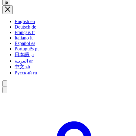
ja
English
en
Deutsch
de
Français
fr
Italiano
it
Español
es
Português
pt
日本語
ja
العربية
ar
中文
zh
Русский
ru