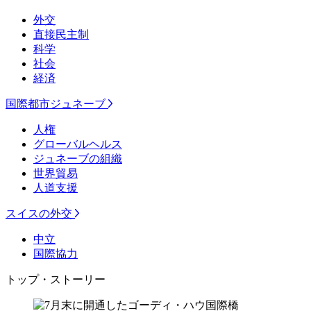
外交
直接民主制
科学
社会
経済
国際都市ジュネーブ
人権
グローバルヘルス
ジュネーブの組織
世界貿易
人道支援
スイスの外交
中立
国際協力
トップ・ストーリー