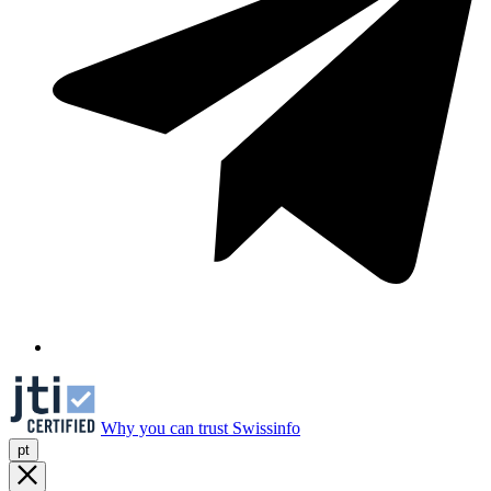
Why you can trust Swissinfo
pt