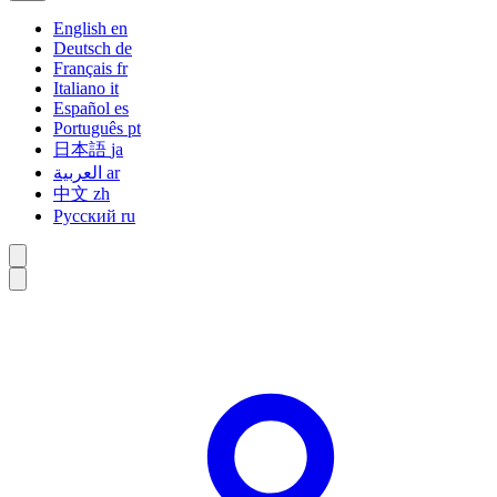
English
en
Deutsch
de
Français
fr
Italiano
it
Español
es
Português
pt
日本語
ja
العربية
ar
中文
zh
Русский
ru