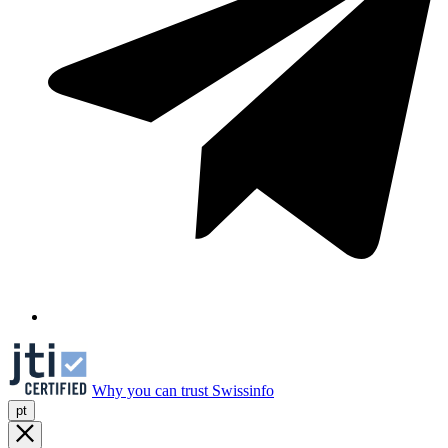
Why you can trust Swissinfo
pt