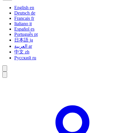
English
en
Deutsch
de
Français
fr
Italiano
it
Español
es
Português
pt
日本語
ja
العربية
ar
中文
zh
Русский
ru