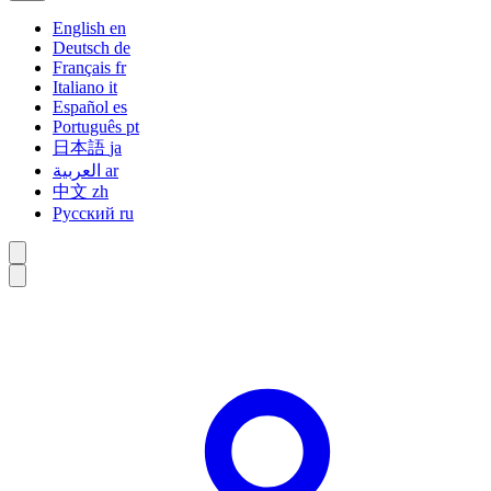
English
en
Deutsch
de
Français
fr
Italiano
it
Español
es
Português
pt
日本語
ja
العربية
ar
中文
zh
Русский
ru