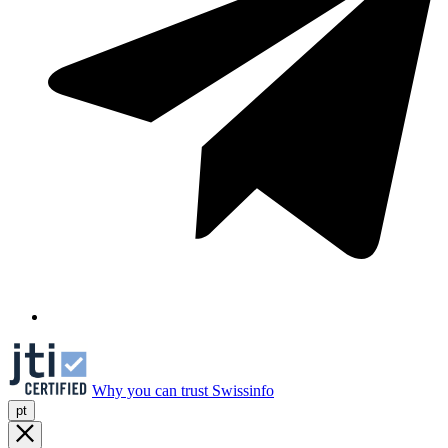
Why you can trust Swissinfo
pt