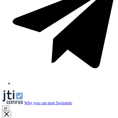
Why you can trust Swissinfo
pt