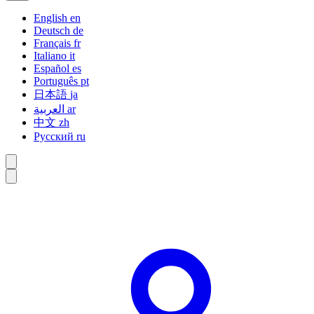
English
en
Deutsch
de
Français
fr
Italiano
it
Español
es
Português
pt
日本語
ja
العربية
ar
中文
zh
Русский
ru