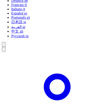
Deutsch
de
Français
fr
Italiano
it
Español
es
Português
pt
日本語
ja
العربية
ar
中文
zh
Русский
ru