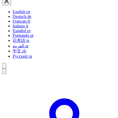
English
en
Deutsch
de
Français
fr
Italiano
it
Español
es
Português
pt
日本語
ja
العربية
ar
中文
zh
Русский
ru