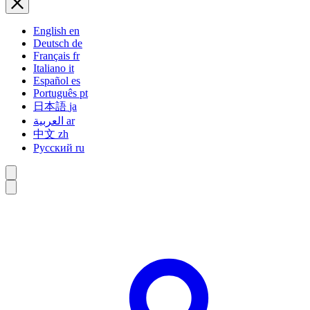
English
en
Deutsch
de
Français
fr
Italiano
it
Español
es
Português
pt
日本語
ja
العربية
ar
中文
zh
Русский
ru