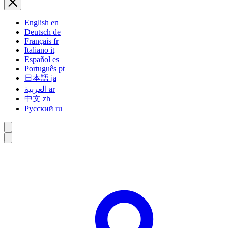
English
en
Deutsch
de
Français
fr
Italiano
it
Español
es
Português
pt
日本語
ja
العربية
ar
中文
zh
Русский
ru