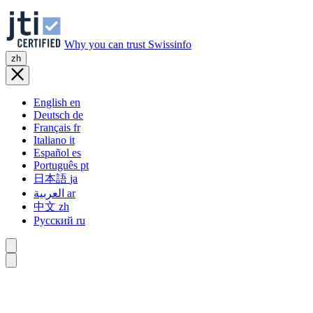
Why you can trust Swissinfo
zh
English
en
Deutsch
de
Français
fr
Italiano
it
Español
es
Português
pt
日本語
ja
العربية
ar
中文
zh
Русский
ru