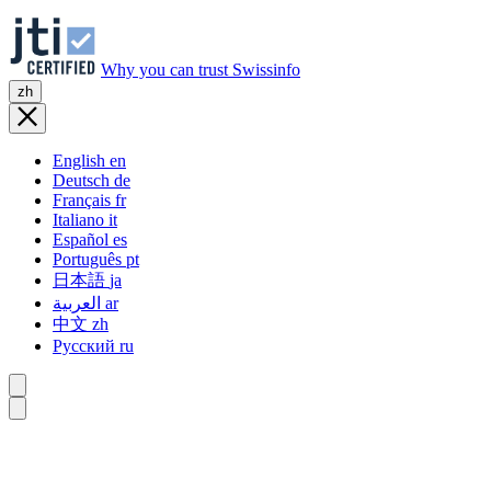
Why you can trust Swissinfo
zh
English
en
Deutsch
de
Français
fr
Italiano
it
Español
es
Português
pt
日本語
ja
العربية
ar
中文
zh
Русский
ru