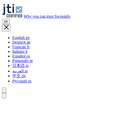
Why you can trust Swissinfo
zh
English
en
Deutsch
de
Français
fr
Italiano
it
Español
es
Português
pt
日本語
ja
العربية
ar
中文
zh
Русский
ru