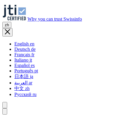
Why you can trust Swissinfo
zh
English
en
Deutsch
de
Français
fr
Italiano
it
Español
es
Português
pt
日本語
ja
العربية
ar
中文
zh
Русский
ru