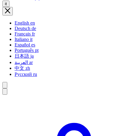
it
English
en
Deutsch
de
Français
fr
Italiano
it
Español
es
Português
pt
日本語
ja
العربية
ar
中文
zh
Русский
ru