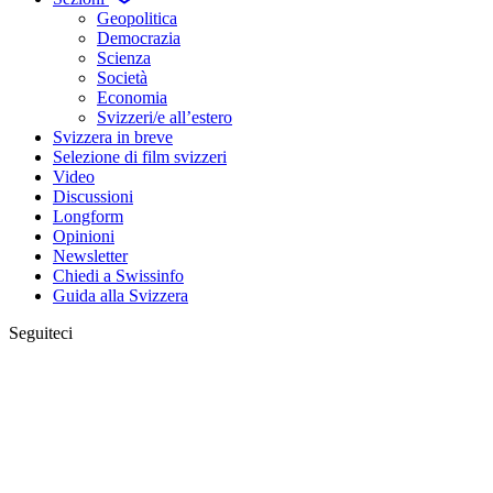
Geopolitica
Democrazia
Scienza
Società
Economia
Svizzeri/e all’estero
Svizzera in breve
Selezione di film svizzeri
Video
Discussioni
Longform
Opinioni
Newsletter
Chiedi a Swissinfo
Guida alla Svizzera
Seguiteci