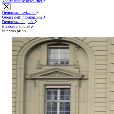
Vedere tutte le newsletter
Democrazia svizzera
Guerre dell’informazione
Democrazia digitale
Elezioni mondiali
In primo piano