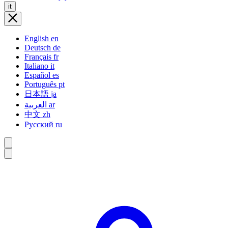
it
English
en
Deutsch
de
Français
fr
Italiano
it
Español
es
Português
pt
日本語
ja
العربية
ar
中文
zh
Русский
ru