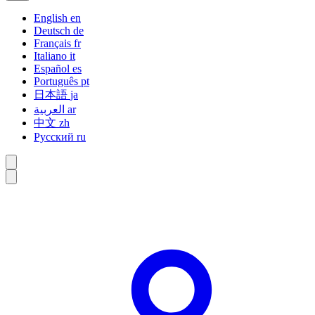
English
en
Deutsch
de
Français
fr
Italiano
it
Español
es
Português
pt
日本語
ja
العربية
ar
中文
zh
Русский
ru