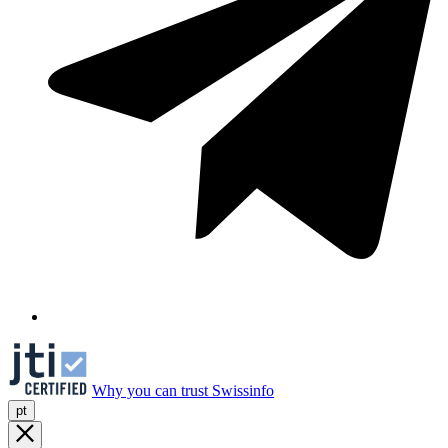
Why you can trust Swissinfo
pt