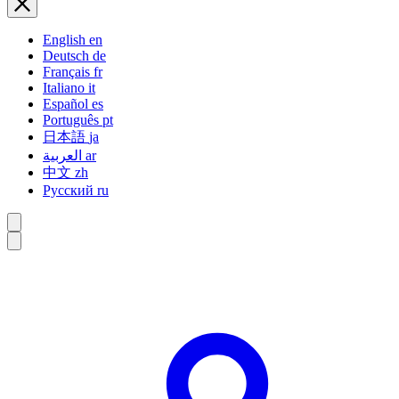
English
en
Deutsch
de
Français
fr
Italiano
it
Español
es
Português
pt
日本語
ja
العربية
ar
中文
zh
Русский
ru