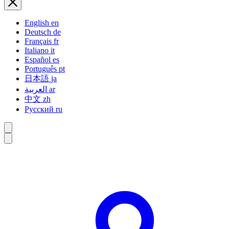
English
en
Deutsch
de
Français
fr
Italiano
it
Español
es
Português
pt
日本語
ja
العربية
ar
中文
zh
Русский
ru