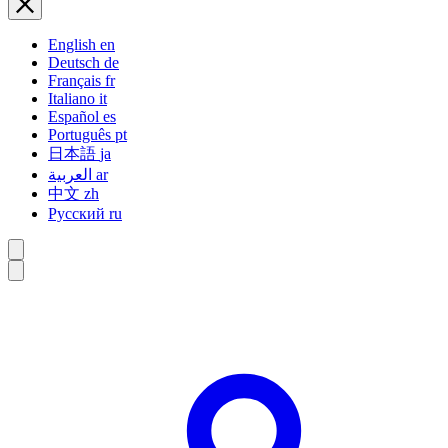
English
en
Deutsch
de
Français
fr
Italiano
it
Español
es
Português
pt
日本語
ja
العربية
ar
中文
zh
Русский
ru