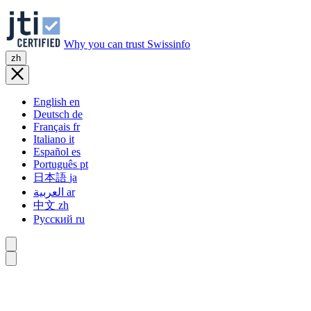
Why you can trust Swissinfo
zh
English
en
Deutsch
de
Français
fr
Italiano
it
Español
es
Português
pt
日本語
ja
العربية
ar
中文
zh
Русский
ru